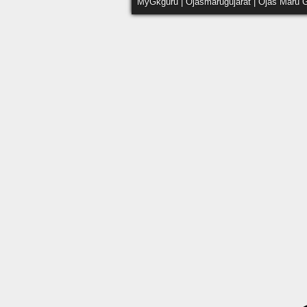
MyGkguru | Ojasmarugujarat | Ojas Maru G