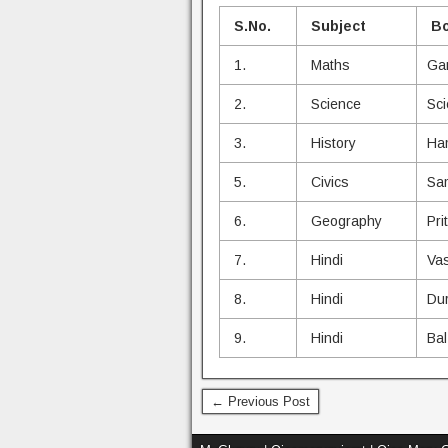
S.No.
Subject
Bo
1.
Maths
Gan
2.
Science
Sci
3.
History
Ha
5.
Civics
Sam
6.
Geography
Pri
7.
Hindi
Va
8.
Hindi
Du
9.
Hindi
Ba
← Previous Post