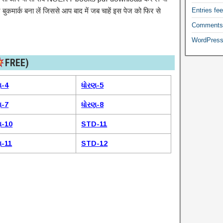
ुकमार्क बना लें जिससे आप बाद में जब चाहें इस पेज को फिर से
Entries fe
Comments
WordPress
FREE)​
ણ-4
ધોરણ-5
ણ-7
ધોરણ-8
ણ-10
STD-11
ણ-11
STD-12