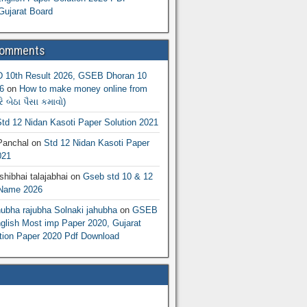
Gujarat Board
Comments
10th Result 2026, GSEB Dhoran 10
6
on
How to make money online from
 બેઠા પૈસા કમાવો)
td 12 Nidan Kasoti Paper Solution 2021
Panchal
on
Std 12 Nidan Kasoti Paper
021
hibhai talajabhai
on
Gseb std 10 & 12
 Name 2026
hubha rajubha Solnaki jahubha
on
GSEB
lish Most imp Paper 2020, Gujarat
ion Paper 2020 Pdf Download