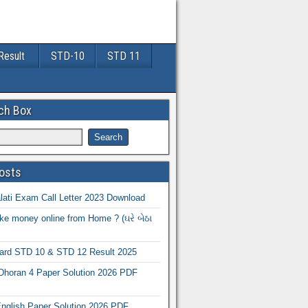
Result
STD-10
STD 11
ch Box
osts
ati Exam Call Letter 2023 Download
e money online from Home ? (ઘરે બેઠા
oard STD 10 & STD 12 Result 2025
Dhoran 4 Paper Solution 2026 PDF
nglish Paper Solution 2026 PDF