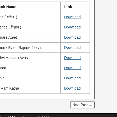
ok Name
Link
it ( गणित )
Download
ence ( विज्ञान )
Donwload
mare Ateet
Download
ajik Evem Rajnitik Jeevan
Download
thvi Hamara Avas
Download
sant
Download
rva
Download
l Ram Katha
Download
Next Post →