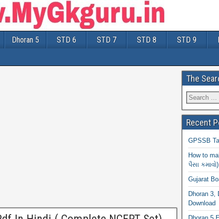
Dhoran 5
STD 6
STD 7
STD 8
STD 9
The Sear
Recent P
GPSSB Tal
How to mak
પૈસા કમાવો)
Gujarat B
Dhoran 3, 
Download
Dhoran 5 E