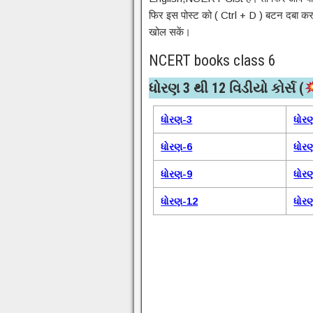
फिर इस पोस्ट को ( Ctrl + D ) बटन दबा कर ब
खोल सकें।
NCERT books class 6
ધોરણ 3 થી 12 વિડીયો કોર્સ (
ધોરણ-3
ધોર
ધોરણ-6
ધોર
ધોરણ-9
ધોર
ધોરણ-12
ધોર