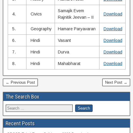
Samajik Evem
4.
Civics
Download
Rajnitik Jeevan – II
5.
Geography
Hamare Paryavaran
Download
6.
Hindi
Vasant
Download
7.
Hindi
Durva
Download
8.
Hindi
Mahabharat
Download
← Previous Post
Next Post →
The Search Box
Recent Posts